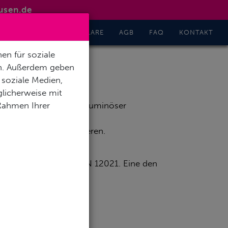
usen.de
GHT
INFO
FORMULARE
AGB
FAQ
KONTAKT
en für soziale
en. Außerdem geben
 soziale Medien,
licherweise mit
 Rahmen Ihrer
nd angeschlossener voluminöser
 mit Pressluft garantieren.
d entspricht der DIN EN 12021. Eine den