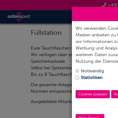
+49
TAUCH
Wir verwenden Cooki
Füllstation
Medien anbieten zu 
wir Informationen zu
Werbung und Analyse
Eure Tauchflaschen könnt ihr gern direkt in
weiteren Daten zusam
Wir verfügen über eine hochmoderne Füll
Nutzung der Dienst
Speicherkaskade.
Selbst bei Spitzenbelastungszeiten können
Notwendig
Bis zu 8 Tauchflaschen füllen wir Minutensc
Statistiken
Die gesamte Anlage ist durch eine doppelt
Normen entsprechende Prüfung wird regelm
Cookies zulassen
Au
Ausgebildete Mitarbeiter (PADI-Gasblende