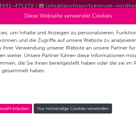
3631-471272
|
info@tauchsportzentrum-nordha
Diese Webseite verwendet Cookies
BASIS
SERVICE
AUSBILDUNG
TAUCHSEEN
HIGHLI
es, um Inhalte und Anzeigen zu personalisieren, Funktion
können und die Zugriffe auf unsere Website zu analysier
 Ihrer Verwendung unserer Website an unsere Partner für
n weiter. Unsere Partner führen diese Informationen mög
 der Tauchbasis füllen lassen.
men, die Sie ihnen bereitgestellt haben oder die sie im
anlage mit insgesamt 4 leistungsstarken Kompressoren u
e gesammelt haben.
 wir somit eine sehr schnelle und reibungslose Versorgung
hnell an der Füllleiste mit 200 bar Pressluft.
e Filteranlage mit dazugehöriger Sensorik abgesichert un
äßig durchgeführt und zertifiziert.
swahl erlauben
Nur notwendige Cookies verwenden
r) fertigen nach Kundenwunsch Nitrox-Gase an.