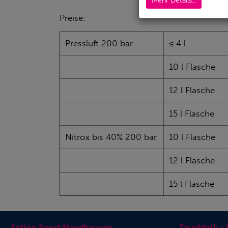
Mehr Details...
Preise:
Pressluft 200 bar
≤ 4 l
10 l Flasche
12 l Flasche
15 l Flasche
Nitrox bis 40% 200 bar
10 l Flasche
12 l Flasche
15 l Flasche
Action Sport Nordhausen
Tauchtalk -