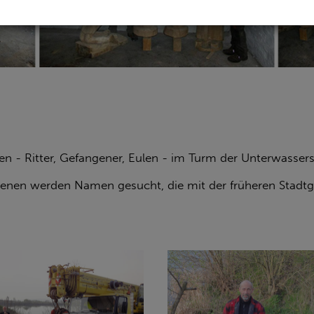
n - Ritter, Gefangener, Eulen - im Turm der Unterwassers
ngenen werden Namen gesucht, die mit der früheren Stadt