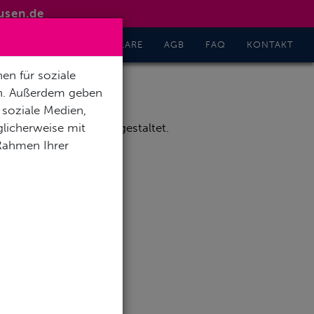
usen.de
GHT
INFO
FORMULARE
AGB
FAQ
KONTAKT
en für soziale
en. Außerdem geben
 soziale Medien,
licherweise mit
“ mit der Kettensäge gestaltet.
 Rahmen Ihrer