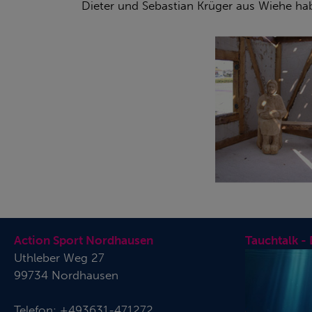
Dieter und Sebastian Krüger aus Wiehe hab
Action Sport Nordhausen
Tauchtalk -
Uthleber Weg 27
99734 Nordhausen
Telefon:
+493631-471272