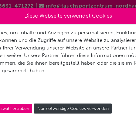
3631-471272
|
info@tauchsportzentrum-nordha
Diese Webseite verwendet Cookies
BASIS
SERVICE
AUSBILDUNG
TAUCHSEEN
HIGHLI
es, um Inhalte und Anzeigen zu personalisieren, Funktion
n im See versenkt
können und die Zugriffe auf unsere Website zu analysier
 Ihrer Verwendung unserer Website an unsere Partner für
n weiter. Unsere Partner führen diese Informationen mög
en die neuen Figuren für die Unterwasserstadt „Nordhusia
men, die Sie ihnen bereitgestellt haben oder die sie im
er Eiche gefertigt.
e gesammelt haben.
 und ein Gefangener in Ketten untergebracht.
swahl erlauben
Nur notwendige Cookies verwenden