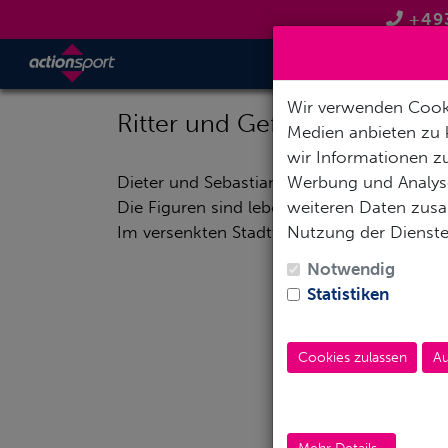
+49
TAUCH
Wir verwenden Cooki
Ritter und Gefangener werde
Medien anbieten zu 
wir Informationen zu
Werbung und Analyse
Dieter und Sebastian Krüger aus Wiehe hab
weiteren Daten zusam
Die Figuren sind lebensgroß und aus massiv
Nutzung der Dienst
Im versenkten Stadtturm werden ein Ritter
Notwendig
Statistiken
Cookies zulassen
Au