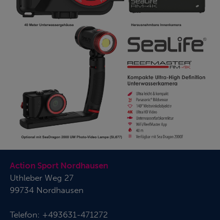
Action Sport Nordhausen
Uthleber Weg 27
99734 Nordhausen
Telefon:
+493631-471272