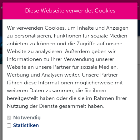
+493631-471272
|
info@tauchsportzentrum-
Diese Webseite verwendet Cookies
nordhausen.de
Wir verwenden Cookies, um Inhalte und Anzeigen
Toggle Nav
zu personalisieren, Funktionen für soziale Medien
anbieten zu können und die Zugriffe auf unsere
SEALIFE REEFMASTER RM-4K
Website zu analysieren. Außerdem geben wir
Informationen zu Ihrer Verwendung unserer
Website an unsere Partner für soziale Medien,
Werbung und Analysen weiter. Unsere Partner
führen diese Informationen möglicherweise mit
SeaLife ReefMaster RM-4K UW-Kamera
weiteren Daten zusammen, die Sie ihnen
Die
ReefMaster RM-4K
mit kinderleichter,
bereitgestellt haben oder die sie im Rahmen Ihrer
bedienbarer Tastenfunktion bietet ein Design im
Nutzung der Dienste gesammelt haben.
Taschenformat. Mit einem
14-Megapixel-Fotosensor
Notwendig
und
ultra-hochauflösendem 4K-Video
, sowie der 6-
Statistiken
elementigen, voll mehrfach beschichteten,
asphärischen optischen Linse sorgt sie für eine