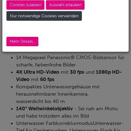
gestochenscharfe Bildqualität.
Cookies zulassen
Auswahl erlauben
Zeitrafferaufnahmen in festgelegten Zeitintervallen,
Nur notwendige Cookies verwenden
Speicherung als Videodatei oder als Standbildserie.
Wasserdicht bis 40 m
Mehr Details...
Produkt-Details RM-4K
14 Megapixel Panasonic® CMOS-Bildsensor für
scharfe, farbenfrohe Bilder
4K Ultra HD-Video
mit
30 fps
und
1080p HD-
Video
mit
60 fps
Kompaktes Unterwassergehäuse mit
herausnehmbarer Innenkamera,
wasserdicht bis 40 m
140° Weitwinkelobjektiv
- Sei nah am Motiv,
und habe trotzdem alles im Bild
Unterwasser FarbkorrekturmodusUnterwasser-
Tief für Gerätetauchen, Unterwasser-Flach für