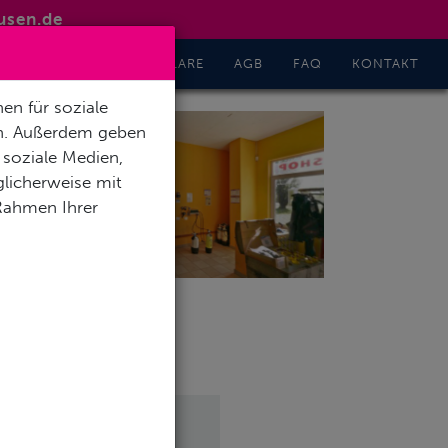
usen.de
GHT
INFO
FORMULARE
AGB
FAQ
KONTAKT
en für soziale
en. Außerdem geben
 soziale Medien,
licherweise mit
 Rahmen Ihrer
:00-18:00 Uhr