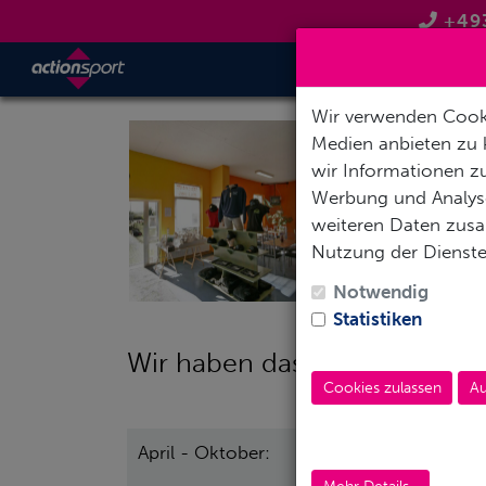
+49
TAUCH
Wir verwenden Cooki
Medien anbieten zu 
wir Informationen zu
Werbung und Analyse
weiteren Daten zusam
Nutzung der Dienst
Notwendig
Statistiken
Wir haben das ganze Jahr ge
Cookies zulassen
Au
April - Oktober:
Mo - Fr 10:0