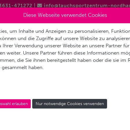
3631-471272
|
info@tauchsportzentrum-nordha
Diese Webseite verwendet Cookies
BASIS
SERVICE
AUSBILDUNG
TAUCHSEEN
HIGHLI
es, um Inhalte und Anzeigen zu personalisieren, Funktion
können und die Zugriffe auf unsere Website zu analysier
 Ihrer Verwendung unserer Website an unsere Partner für
n weiter. Unsere Partner führen diese Informationen mög
men, die Sie ihnen bereitgestellt haben oder die sie im
e gesammelt haben.
öffnet
swahl erlauben
Nur notwendige Cookies verwenden
0 - 18:00 Uhr
Sa 9:00 - 19:00 Uhr +
So 9