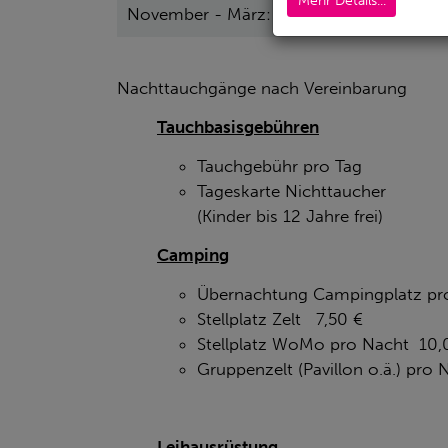
Mehr Details...
November - März:
Mo - Fr 10:0
Nachttauchgänge nach Vereinbarung
Tauchbasisgebühren
Tauchgebühr pro Tag 1
Tageskarte Nichttaucher
(Kinder bis 12 Jahre frei)
Camping
Übernachtung Campingplatz pr
Stellplatz Zelt 7,50 €
Stellplatz WoMo pro Nacht 10,
Gruppenzelt (Pavillon o.ä.) pro
Leihausrüstung